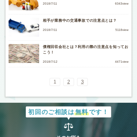
2018/7/11
6343view
相手が業務中の交通事故での注意点とは？
2018/7/11
5118view
債権回収会社とは？利用の際の注意点を知ってお
こう！
2018/7/12
4471view
1
2
3
初回のご相談は
無料
です！