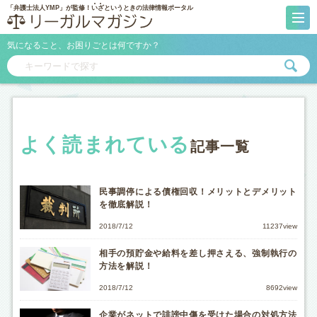
「弁護士法人YMP」が監修！
いざ
というときの法律情報ポータル
気になること、お困りごとは何ですか？
よく読まれている
記事一覧
民事調停による債権回収！メリットとデメリット
を徹底解説！
2018/7/12
11237view
相手の預貯金や給料を差し押さえる、強制執行の
方法を解説！
2018/7/12
8692view
企業がネットで誹謗中傷を受けた場合の対処方法