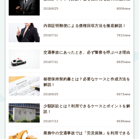
2018/6/25
8009view
内容証明郵便による債権回収方法を徹底解説！
2018/7/11
7812view
交通事故にあったとき、必ず警察を呼ぶべき理由
2018/7/11
6835view
秘密保持契約書とは？必要なケースと作成方法を
解説！
2018/6/25
6673view
少額訴訟とは？利用できるケースとポイントを解
説！
2018/7/12
6639view
業務中の交通事故では「労災保険」を利用できる